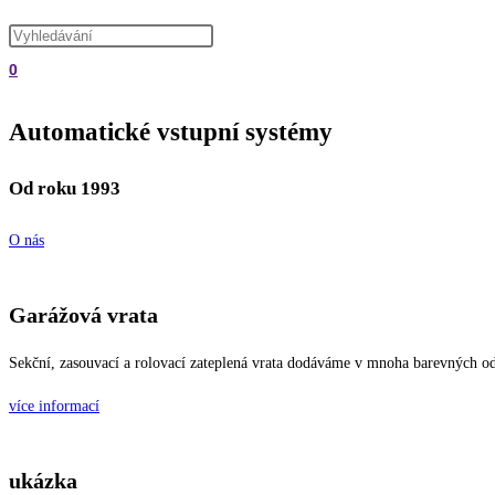
vyhledávání
na
0
webu
Automatické vstupní systémy
Od roku 1993
O nás
Garážová vrata
Sekční, zasouvací a rolovací zateplená vrata dodáváme v mnoha barevných o
více informací
ukázka