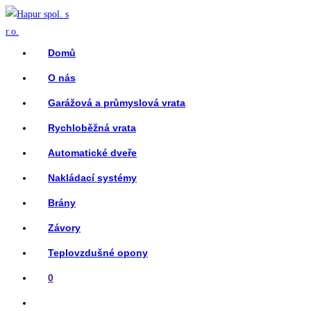
Přejít
k
obsahu
Domů
O nás
Garážová a průmyslová vrata
Rychloběžná vrata
Automatické dveře
Nakládací systémy
Brány
Závory
Teplovzdušné opony
0
Přepnout