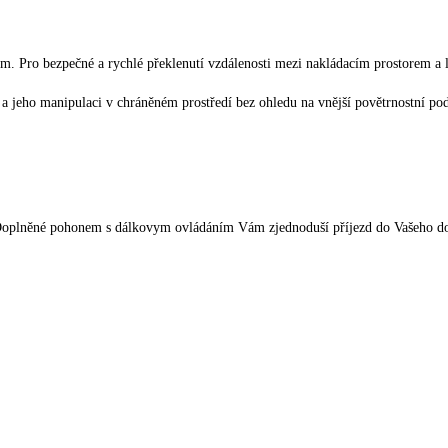
m. Pro bezpečné a rychlé překlenutí vzdálenosti mezi nakládacím prostorem a 
í a jeho manipulaci v chráněném prostředí bez ohledu na vnější povětrnostní p
. Doplněné pohonem s dálkovym ovládáním Vám zjednoduší příjezd do Vašeho 