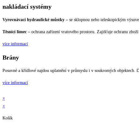
nakládací systémy
Vyrovnávací hydraulické můstky –
se sklopnou nebo teleskopickým výsuve
Těsnící límec –
ochrana zařízení vratového prostoru. Zajišťuje ochranu zbož
více informací
Brány
Posuvné a křídlové najdou uplatnění v průmyslu i v soukromých objektech
více informací
×
×
Košík