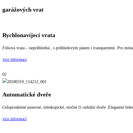
garážových vrat
Rychlonavíjecí vrata
Fóliová vrata – neprůhledná , s průhledovým pásem i transparentní. Pro místa
více informací
02
Automatické dveře
Celoprosklené posuvné, teleskopické, otočné čí radiální dveře. Elegantní řeš
více informací